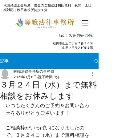
秋田弁護士会所属｜借金のご相談は初回無料｜夜間・土日
祝対応｜秋田市役所徒歩１分
tel：
018-896-7590
​秋田市山王二丁目７番３６号
山王ソラリスビル１階
記事
嵯峨法律事務所の事務員
2021年3月11日
読了時間: 1分
３月２４日（水）まで無料
相談をお休みします
いつもたくさんのご予約＆お問い合わ
せをありがとうございます！
ご相談枠がいっぱいになりましたの
で、３月２４日（水）まで無料相談を